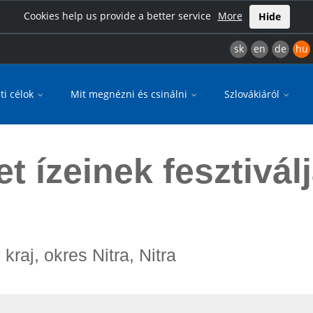
Cookies help us provide a better service
More
Hide
sk
en
de
hu
ti célok
Mit megnézni és csinálni
Szlovákiáról
Nyitra
et ízeinek fesztivál
 kraj, okres Nitra, Nitra