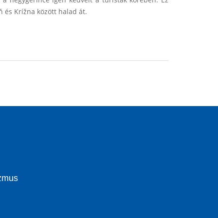
 és Krížna között halad át.
izmus