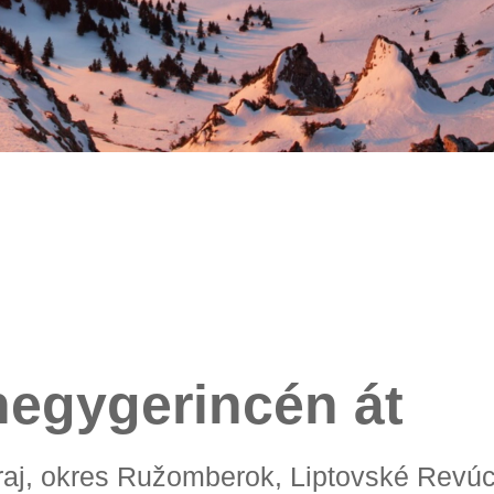
hegygerincén át
 kraj, okres Ružomberok, Liptovské Revú