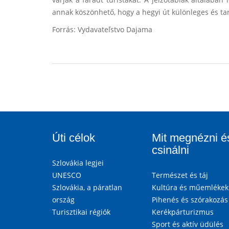
annak köszönhető, hogy a hegyi út különleges és ta
Forrás: Vydavateľstvo Dajama
Úti célok
Mit megnézni é
csinálni
Szlovákia legjei
UNESCO
Természet és táj
Szlovákia, a páratlan
Kultúra és műemlékek
ország
Pihenés és szórakozás
Turisztikai régiók
Kerékpárturizmus
Sport és aktív üdülés