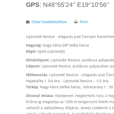
GPS
: N48°55'24'' E19°10'56''
Oldal továbbküldése
Print
Liptovské Revúce - elágazás pod Čiernym Kameňom -
Hegység:
Nagy-Fátra (NP Veľká Fatra)
Régió:
liptói (Liptovský)
Kiindulópont:
Liptovské Revúce, autóbusz-pályaudva
Célpont:
Liptovské Revúce, autóbusz-pályaudvar (zas
Id
őbeosztás:
Liptovské Revúce – elágazás pod Čier
Hajabačka 1 3/4 óra – Liptovské Revúce – 1/2 óra.
Térkép:
Nagy-Fátra (Veľká Fatra), méretarány 1 : 50 
Útvonal leírása:
Közepesen megterhelő túra a hegyg
Krížna-ig megtartja az 1300 m tengerszint feletti 
nehezíti a változékony időjárás, amely csökkenti a 
várják a fáradt turistákat. A jelzőtáblák általába