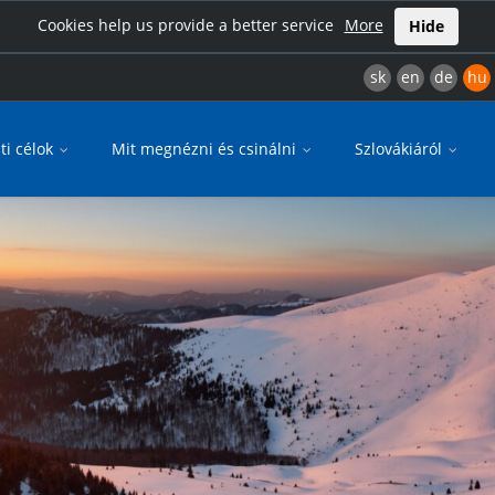
Cookies help us provide a better service
More
Hide
sk
en
de
hu
ti célok
Mit megnézni és csinálni
Szlovákiáról