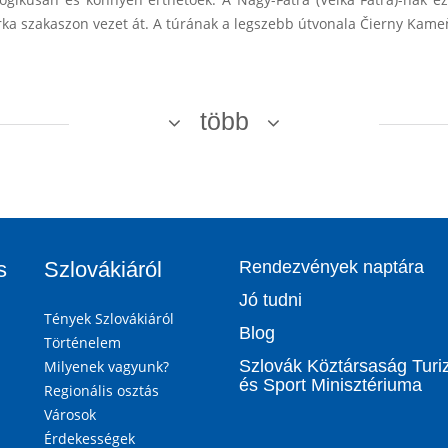
rka szakaszon vezet át. A túrának a legszebb útvonala Čierny Kameň
több
s
Szlovákiáról
Rendezvények naptára
Jó tudni
Tények Szlovákiáról
Blog
Történelem
Szlovák Köztársaság Tur
Milyenek vagyunk?
és Sport Minisztériuma
Regionális osztás
Városok
Érdekességek