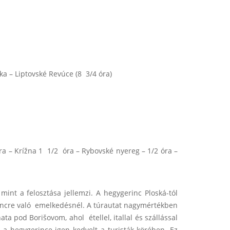
a – Liptovské Revúce (8 3/4 óra)
a – Krížna 1 1/2 óra – Rybovské nyereg – 1/2 óra –
nt a felosztása jellemzi. A hegygerinc Ploská-tól
erincre való emelkedésnél. A túrautat nagymértékben
a pod Borišovom, ahol étellel, itallal és szállással
z a hegygerince igen kedvelt a turisták körében. Ez