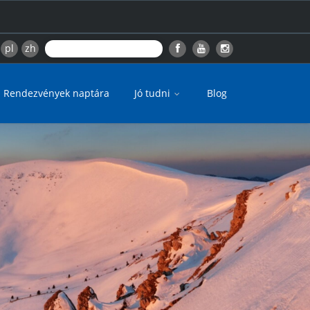
pl
zh
Rendezvények naptára
Jó tudni
Blog