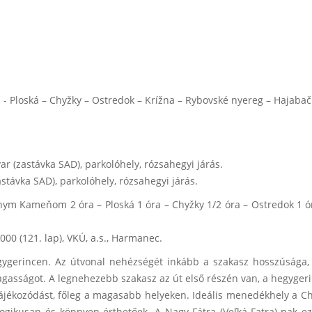
 Ploská – Chyžky – Ostredok – Krížna – Rybovské nyereg – Hajabačk
r (zastávka SAD), parkolóhely, rózsahegyi járás.
távka SAD), parkolóhely, rózsahegyi járás.
nym Kameňom 2 óra – Ploská 1 óra – Chyžky 1/2 óra – Ostredok 1 ór
000 (121. lap), VKÚ, a.s., Harmanec.
erincen. Az útvonal nehézségét inkább a szakasz hosszúsága, mi
magasságot. A legnehezebb szakasz az út első részén van, a hegyg
tájékozódást, főleg a magasabb helyeken. Ideális menedékhely a Chat
n logikusan és könnyen érthetőek. A Nagy-Fátra (Veľká Fatra)-nak e