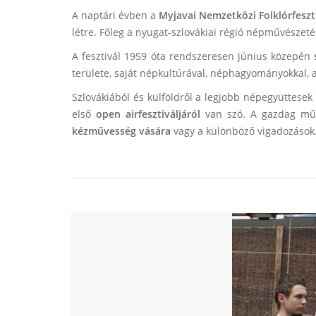
A naptári évben a
Myjavai Nemzetközi Folklórfeszt
létre. Főleg a nyugat-szlovákiai régió népművészeté
A fesztivál 1959 óta rendszeresen június közepén
területe, saját népkultúrával, néphagyományokkal,
Szlovákiából és külföldről a legjobb népegyüttesek
első
open air
fesztiváljáról
van szó. A gazdag műs
kézművesség vására
vagy a különböző vigadozások