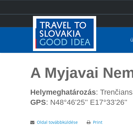
Ú
Főoldal
A Myjavai Nemzetközi Folklórfesztivál (június)
A Myjavai Nemz
Helymeghatározás
: Trenčian
GPS
: N48°46'25'' E17°33'26''
Oldal továbbküldése
Print