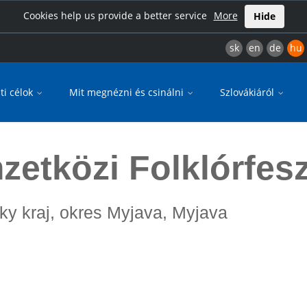
Cookies help us provide a better service
More
Hide
sk
en
de
hu
ti célok
Mit megnézni és csinálni
Szlovákiáról
etközi Folklórfeszt
sky kraj, okres Myjava, Myjava