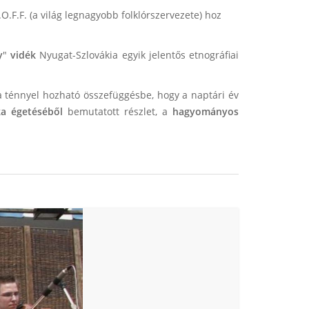
.O.F.F. (a világ legnagyobb folklórszervezete) hoz
y
"
vidék
Nyugat-Szlovákia egyik jelentős etnográfiai
 a ténnyel hozható összefüggésbe, hogy a naptári év
ka égetéséből
bemutatott részlet, a
hagyományos