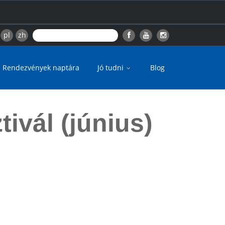
pl
zh
Rendezvények naptára
Jó tudni
Blog
ivál (június)