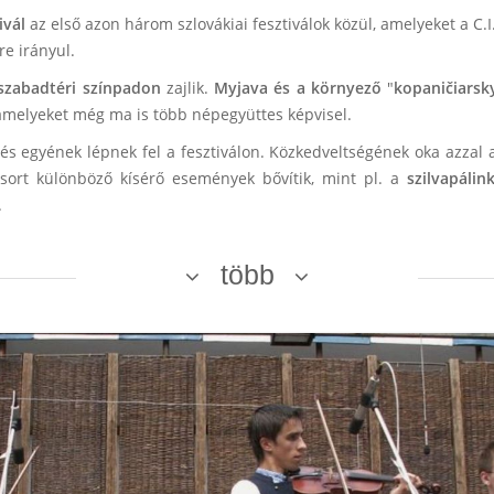
ivál
az első azon három szlovákiai fesztiválok közül, amelyeket a C.I
re irányul.
szabadtéri színpadon
zajlik.
Myjava és a környező
"
kopaničiarsk
 amelyeket még ma is több népegyüttes képvisel.
 és egyének lépnek fel a fesztiválon. Közkedveltségének oka azzal
ort különböző kísérő események bővítik, mint pl. a
szilvapálin
.
több