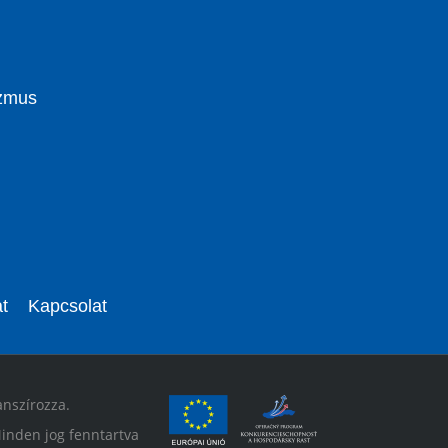
izmus
t
Kapcsolat
anszírozza.
inden jog fenntartva