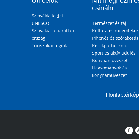
Úti célok
Mit megnézni é
csinálni
Szlovákia legjei
UNESCO
Természet és táj
Szlovákia, a páratlan
Kultúra és műemlékek
ország
Pihenés és szórakozás
Turisztikai régiók
Kerékpárturizmus
Sport és aktív üdülés
Konyhaművészet
Hagyományok és
konyhaművészet
Honlaptérkép