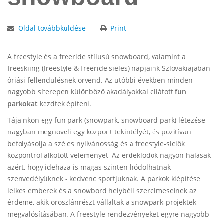
Oldal továbbküldése
Print
A freestyle és a freeride stílusú snowboard, valamint a
freeskiing (freestyle & freeride síelés) napjaink Szlovákiájában
óriási fellendülésnek örvend. Az utóbbi években minden
nagyobb síterepen különböző akadályokkal ellátott
fun
parkokat
kezdtek építeni.
Tájainkon egy fun park (snowpark, snowboard park) létezése
nagyban megnöveli egy központ tekintélyét, és pozitívan
befolyásolja a széles nyilvánosság és a freestyle-sielők
központról alkotott véleményét. Az érdeklődők nagyon hálásak
azért, hogy idehaza is magas szinten hódolhatnak
szenvedélyüknek - kedvenc sportjuknak. A parkok kiépítése
lelkes emberek és a snowbord helybéli szerelmeseinek az
érdeme, akik oroszlánrészt vállaltak a snowpark-projektek
megvalósításában. A freestyle rendezvényeket egyre nagyobb