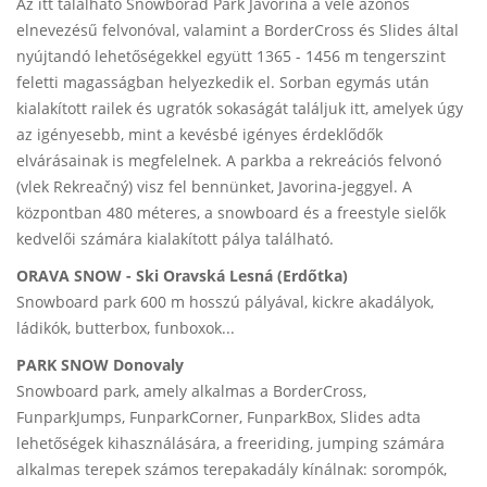
Az itt található Snowborad Park Javorina a vele azonos
elnevezésű felvonóval, valamint a BorderCross és Slides által
nyújtandó lehetőségekkel együtt 1365 - 1456 m tengerszint
feletti magasságban helyezkedik el. Sorban egymás után
kialakított railek és ugratók sokaságát találjuk itt, amelyek úgy
az igényesebb, mint a kevésbé igényes érdeklődők
elvárásainak is megfelelnek. A parkba a rekreációs felvonó
(vlek Rekreačný) visz fel bennünket, Javorina-jeggyel. A
központban 480 méteres, a snowboard és a freestyle sielők
kedvelői számára kialakított pálya található.
ORAVA SNOW - Ski Oravská Lesná (Erdőtka)
Snowboard park 600 m hosszú pályával, kickre akadályok,
ládikók, butterbox, funboxok...
PARK SNOW Donovaly
Snowboard park, amely alkalmas a BorderCross,
FunparkJumps, FunparkCorner, FunparkBox, Slides adta
lehetőségek kihasználására, a freeriding, jumping számára
alkalmas terepek számos terepakadály kínálnak: sorompók,