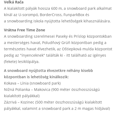
Veľká Rača
A kialakított pályák hossza 600 m, a snowboard park alkalmat
kínál az U-sorompó, BorderCross, FunparkBox és
a snowboarding iskola nyújtotta lehetőségek kihasználására.
Vrátna Free Time Zone
A snowboarding szerelmesei Paseky és Príslop központokban
a mesterséges havat, Poludňový Grúň központban pedig a
természetes havat élvezhetik, az Oštiepková mulda központot
pedig az "ínyenceknek" találták ki - itt található az igényes
(fekete) lesiklópálya.
A snowboard nyújtotta élvezetkre néhány kisebb
központban is lehetőség kínálkozik:
Kokava – Línia (snowboard park)
Nižná Polianka – Makovica (900 méter összhosszúságú
kialakított pályákkal)
Zázrivá – Kozinec (500 méter összhosszúságú kialakított
pályákkal, valamint a snowboard park a 2 m magas hídjával)