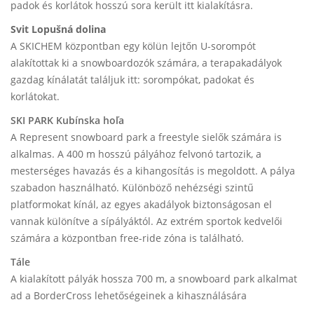
padok és korlátok hosszú sora került itt kialakításra.
Svit Lopušná dolina
A SKICHEM központban egy kölün lejtőn U-sorompót
alakítottak ki a snowboardozók számára, a terapakadályok
gazdag kínálatát találjuk itt: sorompókat, padokat és
korlátokat.
SKI PARK Kubínska hoľa
A Represent snowboard park a freestyle sielők számára is
alkalmas. A 400 m hosszú pályához felvonó tartozik, a
mesterséges havazás és a kihangosítás is megoldott. A pálya
szabadon használható. Különböző nehézségi szintű
platformokat kínál, az egyes akadályok biztonságosan el
vannak különítve a sípályáktól. Az extrém sportok kedvelői
számára a központban free-ride zóna is található.
Tále
A kialakított pályák hossza 700 m, a snowboard park alkalmat
ad a BorderCross lehetőségeinek a kihasználására