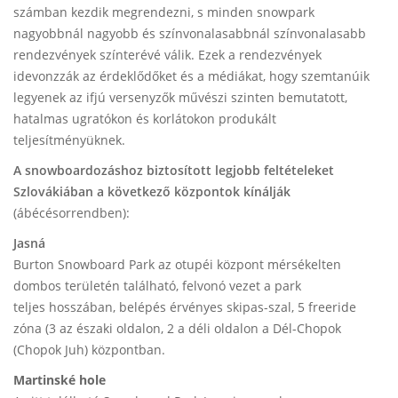
számban kezdik megrendezni, s minden snowpark
nagyobbnál nagyobb és színvonalasabbnál színvonalasabb
rendezvények színterévé válik. Ezek a rendezvények
idevonzzák az érdeklődőket és a médiákat, hogy szemtanúik
legyenek az ifjú versenyzők művészi szinten bemutatott,
hatalmas ugratókon és korlátokon produkált
teljesítményüknek.
A snowboardozáshoz biztosított legjobb feltételeket
Szlovákiában a következő központok kínálják
(ábécésorrendben):
Jasná
Burton Snowboard Park az otupéi központ mérsékelten
dombos területén található, felvonó vezet a park
teljes hosszában, belépés érvényes skipas-szal, 5 freeride
zóna (3 az északi oldalon, 2 a déli oldalon a Dél-Chopok
(Chopok Juh) központban.
Martinské hole