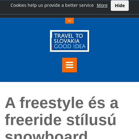
Cookies help us provide a better service
More
Hide
Főoldal
A freestyle és a freeride stílusú snowboard
A freestyle és a
freeride stílusú
snowboard