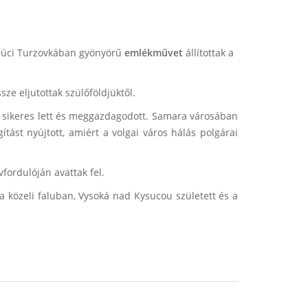
ysúci Turzovkában gyönyörű
emlékművet
állítottak a
ze eljutottak szülőföldjüktől.
ol sikeres lett és meggazdagodott. Samara városában
ítást nyújtott, amiért a volgai város hálás polgárai
fordulóján avattak fel.
 a közeli faluban, Vysoká nad Kysucou született és a