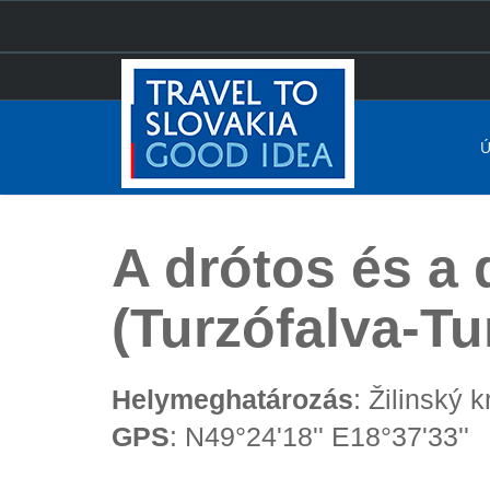
Ú
Főoldal
A drótos és a drótossegéd emlékműve (Turzóf
A drótos és a
(Turzófalva-Tu
Helymeghatározás
: Žilinský 
GPS
: N49°24'18'' E18°37'33''