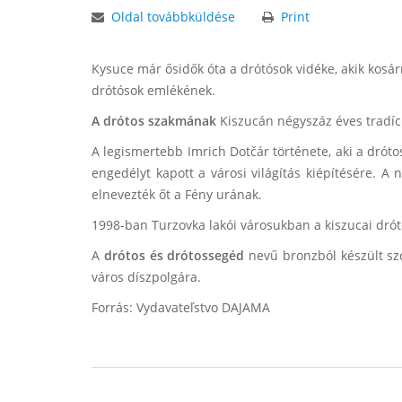
Oldal továbbküldése
Print
Kysuce már ősidők óta a drótósok vidéke, akik kos
drótósok emlékének.
A drótos szakmának
Kiszucán négyszáz éves tradíc
A legismertebb Imrich Dotčár története, aki a drót
engedélyt kapott a városi világítás kiépítésére. A 
elnevezték őt a Fény urának.
1998-ban Turzovka lakói városukban a kiszucai dr
A
drótos és drótossegéd
nevű bronzból készült sz
város díszpolgára.
Forrás: Vydavateľstvo DAJAMA