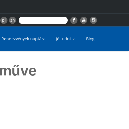
pl
zh
Rendezvények naptára
Jó tudni
Blog
kműve