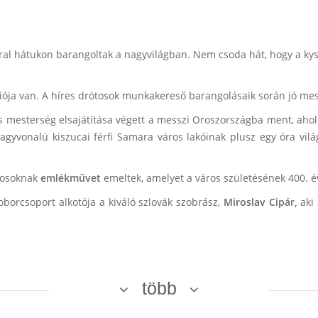
árral hátukon barangoltak a nagyvilágban. Nem csoda hát, hogy a k
iója van. A híres drótosok munkakereső barangolásaik során jó mess
os mesterség elsajátítása végett a messzi Oroszországba ment, ah
nagyvonalú kiszucai férfi Samara város lakóinak plusz egy óra világ
ótosoknak
emlékművet
emeltek, amelyet a város születésének 400. év
oborcsoport alkotója a kiváló szlovák szobrász,
Miroslav Cipár,
aki
több