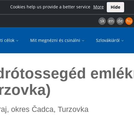
Cookies help us provide a better service
More
Hide
sk
en
de
hu
ti célok
Mit megnézni és csinálni
Szlovákiáról
alva-Turzovka)
 drótossegéd emlé
rzovka)
kraj, okres Čadca, Turzovka