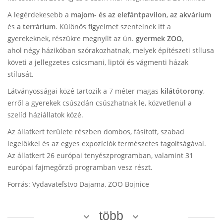
A legérdekesebb a
majom- és az elefántpavilon
,
az akvárium
és
a terrárium
.
Különös figyelmet szentelnek itt a
gyerekeknek, részükre megnyílt az ún.
gyermek ZOO
,
ahol négy házikóban szórakozhatnak, melyek építészeti stílusa
követi a jellegzetes csicsmani, liptói és vágmenti házak
stílusát.
Látványosságai közé tartozik a 7 méter magas
kilátótorony
,
erről a gyerekek csúszdán csúszhatnak le, közvetlenül a
szelíd háziállatok közé.
Az állatkert területe részben dombos, fásított, szabad
legelőkkel és az egyes expozíciók természetes tagoltságával.
Az állatkert 26 európai tenyészprogramban, valamint 31
európai fajmegőrző programban vesz részt.
Forrás: Vydavateľstvo Dajama, ZOO Bojnice
több