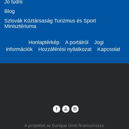
Jó tudni
Blog
Szlovák Köztársaság Turizmus és Sport
Minisztériuma
Honlaptérkép
A portálról
Jogi
információk
Hozzáférési nyilatkozat
Kapcsolat
A projektet az Európai Únió finanszírozza.