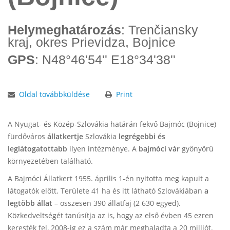
Helymeghatározás
: Trenčiansky
kraj, okres Prievidza, Bojnice
GPS
: N48°46'54'' E18°34'38''
Oldal továbbküldése
Print
A Nyugat- és Közép-Szlovákia határán fekvő
Bajmóc (Bojnice)
fürdőváros
állatkertje
Szlovákia
legrégebbi és
leglátogatottabb
ilyen intézménye. A
bajmóci vár
gyönyörű
környezetében található.
A Bajmóci Állatkert 1955. április 1-én nyitotta meg kapuit a
látogatók előtt. Területe 41 ha és itt látható Szlovákiában
a
legtöbb állat
– összesen 390 állatfaj (2 630 egyed).
Közkedveltségét tanúsítja az is, hogy az első évben 45 ezren
keresték fel, 2008-ig ez a szám már meghaladta a 20 milliót.