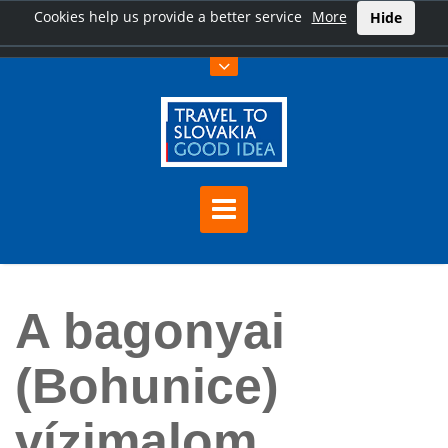
Cookies help us provide a better service
More
Hide
Főoldal
A bagonyai (Bohunice) vízimalom
A bagonyai
(Bohunice)
vízimalom