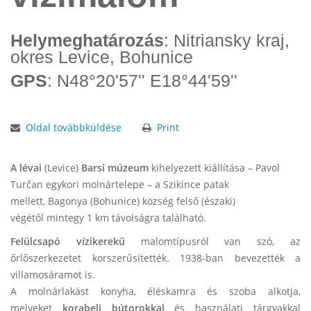
Helymeghatározás
: Nitriansky kraj,
okres Levice, Bohunice
GPS
: N48°20'57'' E18°44'59''
Oldal továbbküldése
Print
A lévai
(Levice)
Barsi múzeum
kihelyezett kiállítása – Pavol
Turčan egykori molnártelepe – a Szikince patak
mellett,
Bagonya (Bohunice) község felső (északi)
végétől
mintegy 1 km távolságra található.
F
elülcsapó vízikerekű
malomtípusról van szó, az
őrlőszerkezetet korszerűsítették. 1938-ban bevezették a
villamosáramot is.
A molnárlakást konyha, éléskamra és szoba alkotja,
melyeket
korabeli bútorokkal
és használati tárgyakkal