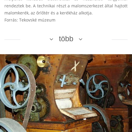
rendeztek be. A technikai részt a
malomszerkezet által hajtott
malomkerék,
az őrlőtér és a kerékház alkotja.
Forrás: Tekovské múzeum
több