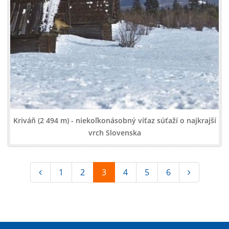
Kriváň (2 494 m) - niekoľkonásobný víťaz súťaží o najkrajší
vrch Slovenska
1
2
3
4
5
6