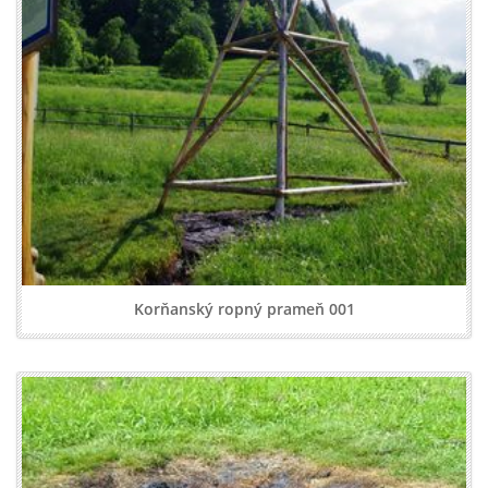
Korňanský ropný prameň 001