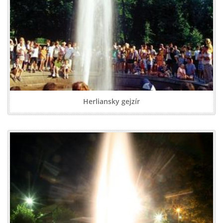
Herliansky gejzír