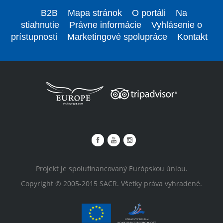
B2B
Mapa stránok
O portáli
Na
stiahnutie
Právne informácie
Vyhlásenie o
prístupnosti
Marketingové spolupráce
Kontakt
Projekt je spolufinancovaný Európskou úniou.
Copyright © 2005-2015 SACR. Všetky práva vyhradené.