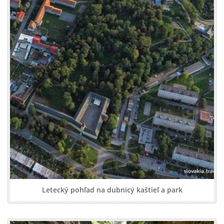
Letecký pohľad na dubnicý kaštieľ a park