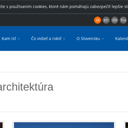
íte s používaním cookies, ktoré nám pomáhajú zabezpečiť lepšie s
sk
en
de
hu
Kam ísť
Čo vidieť a robiť
O Slovensku
Kalend
rchitektúra