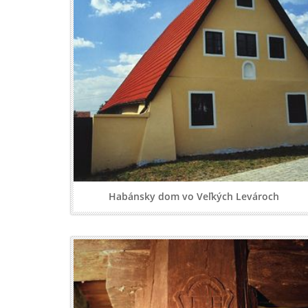
Habánsky dom vo Veľkých Levároch