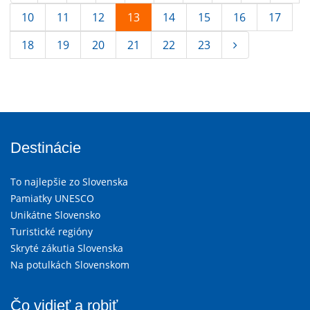
10
11
12
13
14
15
16
17
18
19
20
21
22
23
Destinácie
To najlepšie zo Slovenska
Pamiatky UNESCO
Unikátne Slovensko
Turistické regióny
Skryté zákutia Slovenska
Na potulkách Slovenskom
Čo vidieť a robiť