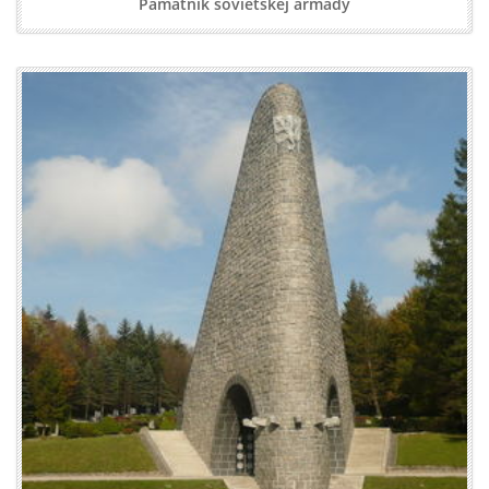
Pamätník sovietskej armády