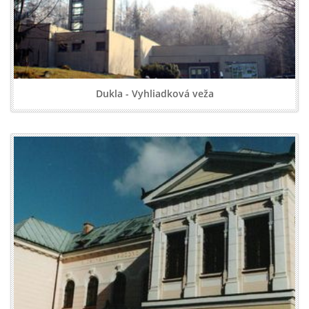
Dukla - Vyhliadková veža