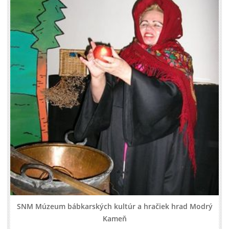
SNM Múzeum bábkarských kultúr a hračiek hrad Modrý
Kameň