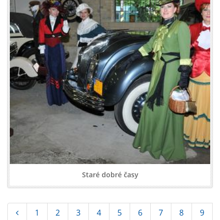
Staré dobré časy
1
2
3
4
5
6
7
8
9