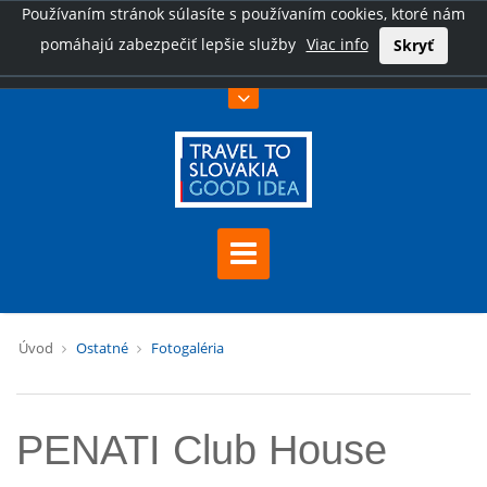
Používaním stránok súlasíte s používaním cookies, ktoré nám
pomáhajú zabezpečiť lepšie služby
Viac info
Skryť
Úvod
Ostatné
Fotogaléria
PENATI Club House