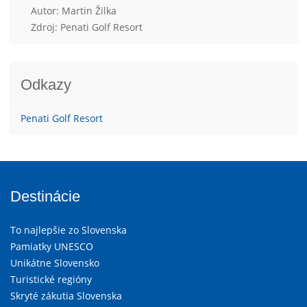
Autor: Martin Žilka
Zdroj: Penati Golf Resort
Odkazy
Penati Golf Resort
Destinácie
To najlepšie zo Slovenska
Pamiatky UNESCO
Unikátne Slovensko
Turistické regióny
Skryté zákutia Slovenska