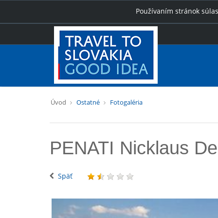
Používaním stránok súlas
Úvod
Ostatné
Fotogaléria
PENATI Nicklaus De
Späť