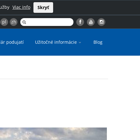
lužby
Viac info
Skryť
pl
zh
ár podujatí
Užitočné informácie
Blog