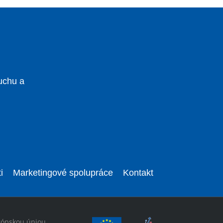
uchu a
i
Marketingové spolupráce
Kontakt
rópskou úniou.