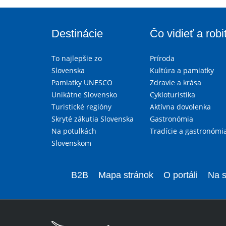
Destinácie
Čo vidieť a robi
To najlepšie zo
Príroda
Slovenska
Kultúra a pamiatky
Pamiatky UNESCO
Zdravie a krása
Unikátne Slovensko
Cykloturistika
Turistické regióny
Aktívna dovolenka
Skryté zákutia Slovenska
Gastronómia
Na potulkách
Tradície a gastronómi
Slovenskom
B2B
Mapa stránok
O portáli
Na s