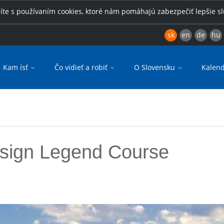
íte s používaním cookies, ktoré nám pomáhajú zabezpečiť lepšie s
sk
en
de
hu
Kam ísť
Čo vidieť a robiť
O Slovensku
Kalend
sign Legend Course