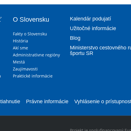
ť
O Slovensku
Kalendár podujatí
Užitočné informácie
Fakty o Slovensku
Blog
História
Ministerstvo cestovného r
Akí sme
športu SR
Administratívne regióny
Mestá
Zaujímavosti
a
Praktické informácie
tiahnutie
Právne informácie
Vyhlásenie o prístupnost
Projekt je spolufinancovaný Eu