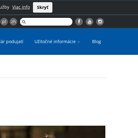
lužby
Viac info
Skryť
pl
zh
ár podujatí
Užitočné informácie
Blog