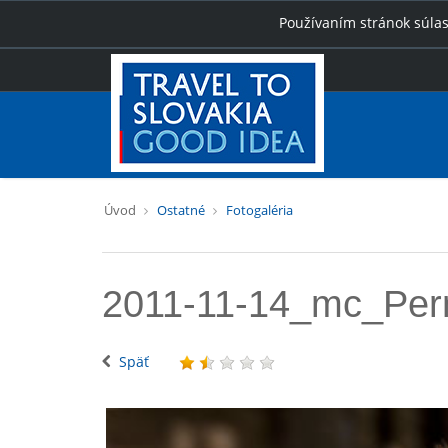
Používaním stránok súlas
Úvod
Ostatné
Fotogaléria
2011-11-14_mc_Pe
Späť