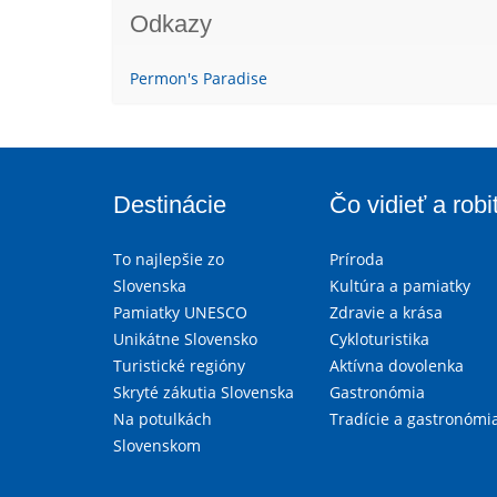
Odkazy
Permon's Paradise
Destinácie
Čo vidieť a robi
To najlepšie zo
Príroda
Slovenska
Kultúra a pamiatky
Pamiatky UNESCO
Zdravie a krása
Unikátne Slovensko
Cykloturistika
Turistické regióny
Aktívna dovolenka
Skryté zákutia Slovenska
Gastronómia
Na potulkách
Tradície a gastronómi
Slovenskom