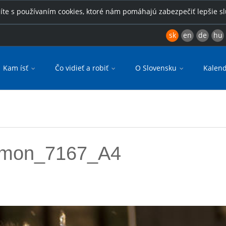
íte s používaním cookies, ktoré nám pomáhajú zabezpečiť lepšie s
sk
en
de
hu
Kam ísť
Čo vidieť a robiť
O Slovensku
Kalend
rmon_7167_A4