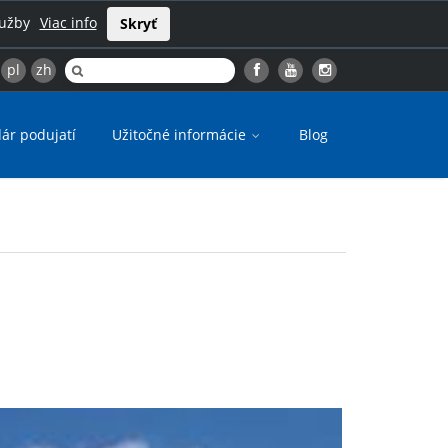
lužby
Viac info
Skryť
pl
zh
ár podujatí
Užitočné informácie
Blog