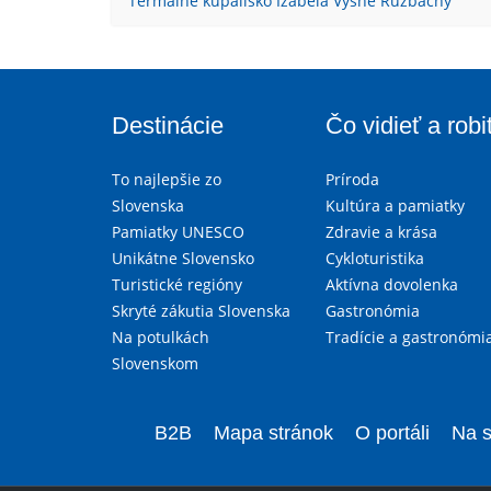
Termálne kúpalisko Izabela Vyšné Ružbachy
Destinácie
Čo vidieť a robi
To najlepšie zo
Príroda
Slovenska
Kultúra a pamiatky
Pamiatky UNESCO
Zdravie a krása
Unikátne Slovensko
Cykloturistika
Turistické regióny
Aktívna dovolenka
Skryté zákutia Slovenska
Gastronómia
Na potulkách
Tradície a gastronómi
Slovenskom
B2B
Mapa stránok
O portáli
Na s