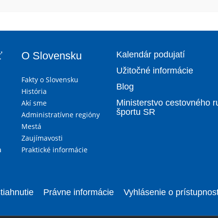
ť
O Slovensku
Kalendár podujatí
Užitočné informácie
Fakty o Slovensku
Blog
História
Ministerstvo cestovného r
Akí sme
športu SR
Administratívne regióny
Mestá
Zaujímavosti
a
Praktické informácie
tiahnutie
Právne informácie
Vyhlásenie o prístupnost