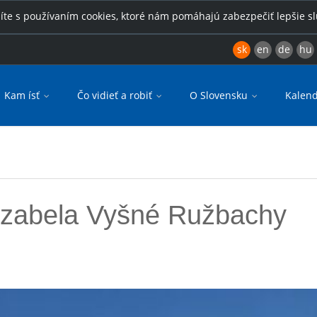
íte s používaním cookies, ktoré nám pomáhajú zabezpečiť lepšie s
sk
en
de
hu
Kam ísť
Čo vidieť a robiť
O Slovensku
Kalend
 Izabela Vyšné Ružbachy