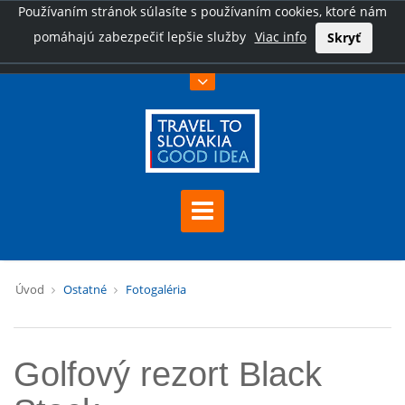
Používaním stránok súlasíte s používaním cookies, ktoré nám
pomáhajú zabezpečiť lepšie služby
Viac info
Skryť
Úvod
Ostatné
Fotogaléria
Golfový rezort Black