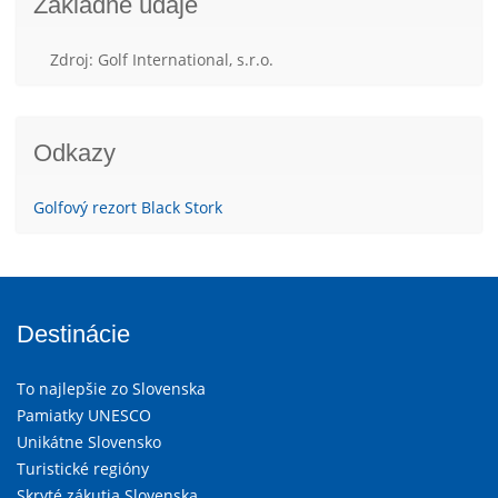
Základné údaje
Zdroj: Golf International, s.r.o.
Odkazy
Golfový rezort Black Stork
Destinácie
To najlepšie zo Slovenska
Pamiatky UNESCO
Unikátne Slovensko
Turistické regióny
Skryté zákutia Slovenska