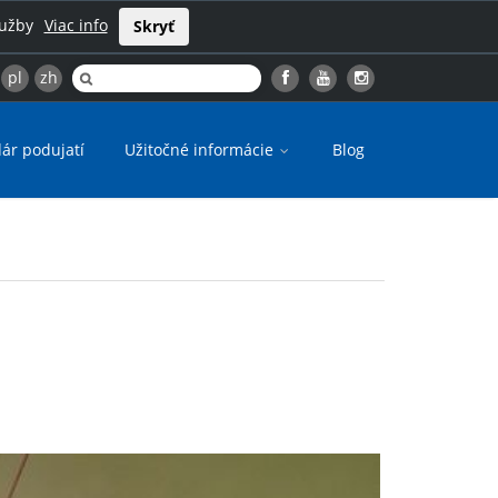
lužby
Viac info
Skryť
pl
zh
ár podujatí
Užitočné informácie
Blog