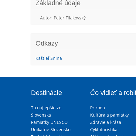
Základné údaje
Autor: Peter Filakovský
Odkazy
Kaštieľ Snina
Destinácie
Čo vidieť a robi
To najlepšie zo
Príroda
Slovenska
Kultúra a pamiatky
Pamiatky UNESCO
Zdravie a krása
Unikátne Slovensko
Cykloturistika