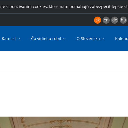
íte s používaním cookies, ktoré nám pomáhajú zabezpečiť lepšie s
sk
en
de
hu
Kam ísť
Čo vidieť a robiť
O Slovensku
Kalend