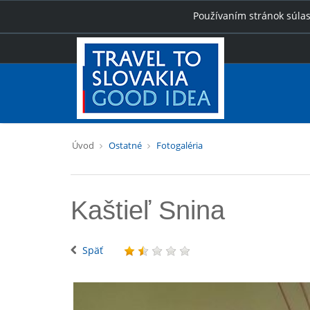
Používaním stránok súlas
Úvod
Ostatné
Fotogaléria
Kaštieľ Snina
Späť