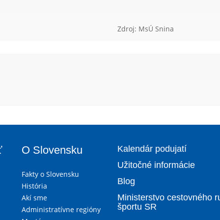
Zdroj: MsÚ Snina
ť
O Slovensku
Kalendár podujatí
Užitočné informácie
Fakty o Slovensku
Blog
História
Ministerstvo cestovného r
Akí sme
športu SR
Administratívne regióny