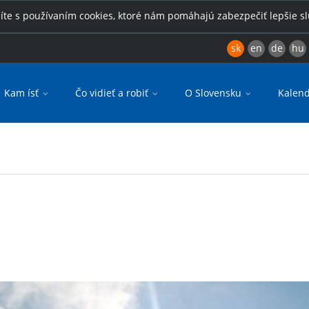
íte s používaním cookies, ktoré nám pomáhajú zabezpečiť lepšie s
sk
en
de
hu
Kam ísť
Čo vidieť a robiť
O Slovensku
Kalend