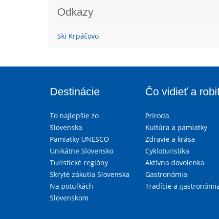
Odkazy
Ski Krpáčovo
Destinácie
Čo vidieť a robi
To najlepšie zo
Príroda
Slovenska
Kultúra a pamiatky
Pamiatky UNESCO
Zdravie a krása
Unikátne Slovensko
Cykloturistika
Turistické regióny
Aktívna dovolenka
Skryté zákutia Slovenska
Gastronómia
Na potulkách
Tradície a gastronómi
Slovenskom