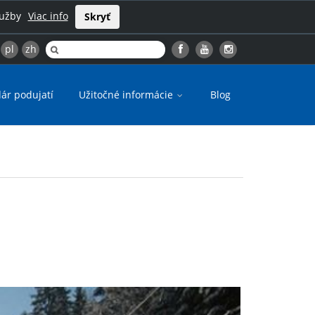
lužby
Viac info
Skryť
pl
zh
ár podujatí
Užitočné informácie
Blog