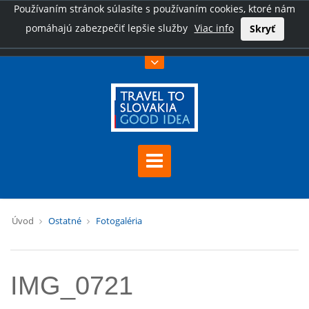
Používaním stránok súlasíte s používaním cookies, ktoré nám
pomáhajú zabezpečiť lepšie služby
Viac info
Skryť
Úvod
Ostatné
Fotogaléria
IMG_0721