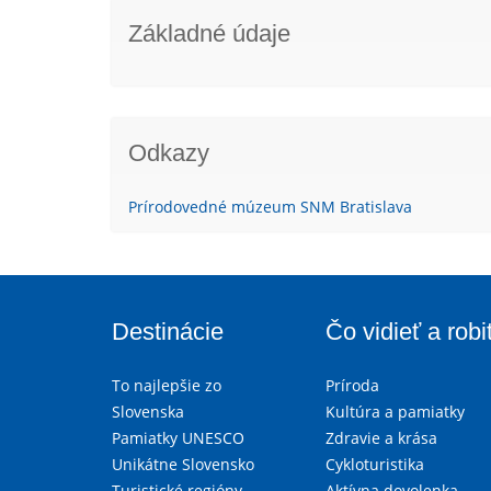
Základné údaje
Odkazy
Prírodovedné múzeum SNM Bratislava
Destinácie
Čo vidieť a robi
To najlepšie zo
Príroda
Slovenska
Kultúra a pamiatky
Pamiatky UNESCO
Zdravie a krása
Unikátne Slovensko
Cykloturistika
Turistické regióny
Aktívna dovolenka