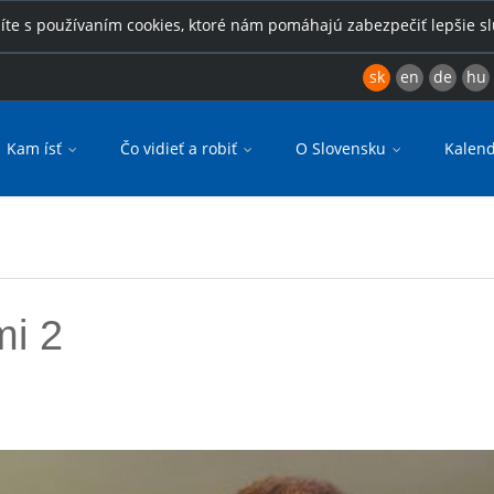
íte s používaním cookies, ktoré nám pomáhajú zabezpečiť lepšie s
sk
en
de
hu
Kam ísť
Čo vidieť a robiť
O Slovensku
Kalend
mi 2