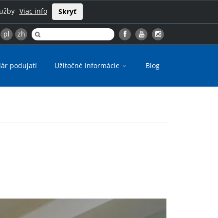
lužby
Viac info
Skryť
pl
zh
ár podujatí
Užitočné informácie
Blog