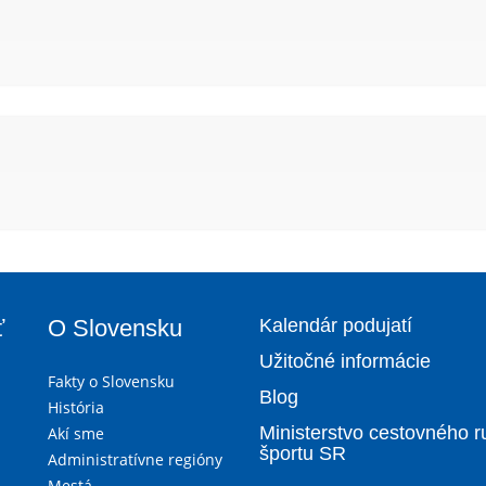
ť
O Slovensku
Kalendár podujatí
Užitočné informácie
Fakty o Slovensku
Blog
História
Ministerstvo cestovného r
Akí sme
športu SR
Administratívne regióny
Mestá