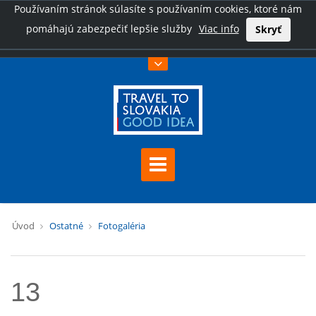
Používaním stránok súlasíte s používaním cookies, ktoré nám
pomáhajú zabezpečiť lepšie služby
Viac info
Skryť
Úvod
Ostatné
Fotogaléria
13