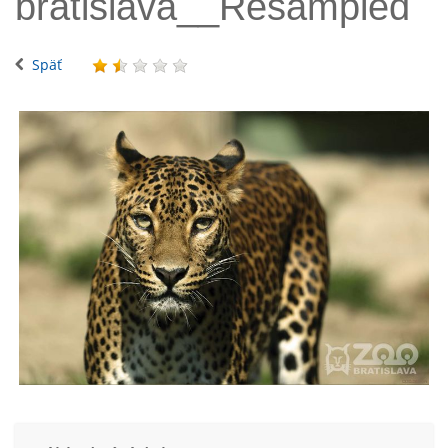
bratislava__Resampled
Späť