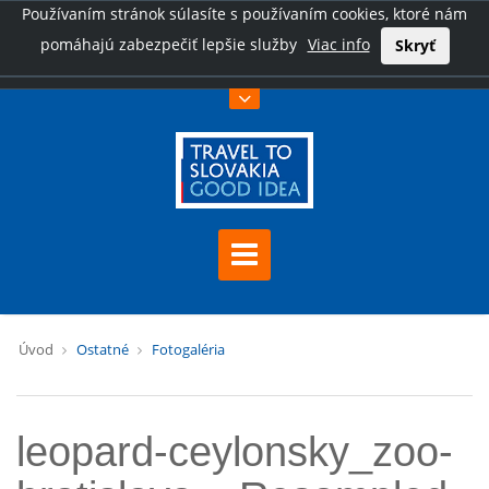
Používaním stránok súlasíte s používaním cookies, ktoré nám
pomáhajú zabezpečiť lepšie služby
Viac info
Skryť
Úvod
Ostatné
Fotogaléria
leopard-ceylonsky_zoo-