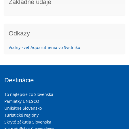
Základné údaje
Odkazy
Vodný svet Aquaruthenia vo Svidníku
Destinácie
To najlepšie zo Slovenska
Pamiatky UNESCO
Unikátne Slovensko
Turistické regióny
Skryté zákutia Slovenska
Na potulkách Slovenskom