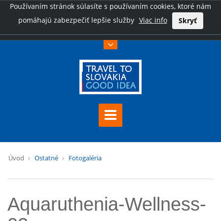
Používaním stránok súlasíte s používaním cookies, ktoré nám
pomáhajú zabezpečiť lepšie služby
Viac info
Skryť
Úvod
Ostatné
Fotogaléria
Aquaruthenia-Wellness-