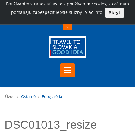
Používaním stránok súlasíte s používaním cookies, ktoré nám
pomáhajú zabezpečiť lepšie služby
Viac info
Skryť
Úvod
Ostatné
Fotogaléria
DSC01013_resize