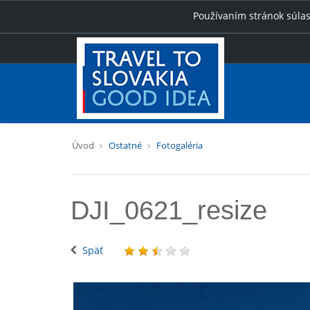
Používaním stránok súlas
Úvod
Ostatné
Fotogaléria
DJI_0621_resize
Späť