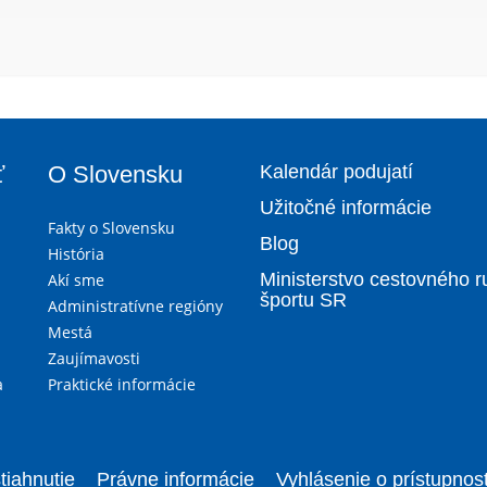
ť
O Slovensku
Kalendár podujatí
Užitočné informácie
Fakty o Slovensku
Blog
História
Ministerstvo cestovného r
Akí sme
športu SR
Administratívne regióny
Mestá
Zaujímavosti
a
Praktické informácie
tiahnutie
Právne informácie
Vyhlásenie o prístupnost