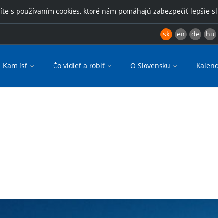
íte s používaním cookies, ktoré nám pomáhajú zabezpečiť lepšie s
sk
en
de
hu
Kam ísť
Čo vidieť a robiť
O Slovensku
Kalend