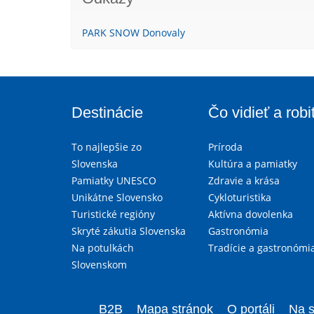
PARK SNOW Donovaly
Destinácie
Čo vidieť a robi
To najlepšie zo
Príroda
Slovenska
Kultúra a pamiatky
Pamiatky UNESCO
Zdravie a krása
Unikátne Slovensko
Cykloturistika
Turistické regióny
Aktívna dovolenka
Skryté zákutia Slovenska
Gastronómia
Na potulkách
Tradície a gastronómi
Slovenskom
B2B
Mapa stránok
O portáli
Na s