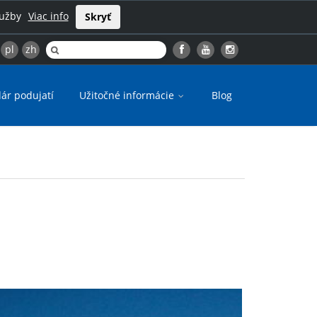
lužby
Viac info
Skryť
pl
zh
ár podujatí
Užitočné informácie
Blog