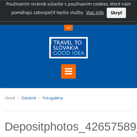
Používaním stránok súlasíte s používaním cookies, ktoré nám
pomáhajú zabezpečiť lepšie služby
Viac info
Skryť
Úvod
Ostatné
Fotogaléria
Depositphotos_42657589