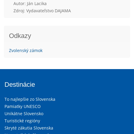
Autor: Ján Lacika
Zdroj: Vydavateľstvo DAJAMA
Odkazy
Zvolenský zámok
Destinácie
To najlepšie zo Slovenska
Pamiatky UNESCO
Unikátne Slovensko
Turistické regióny
Skryté zákutia Slovenska