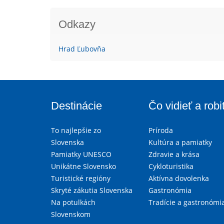
Odkazy
Hrad Ľubovňa
Destinácie
Čo vidieť a robi
To najlepšie zo
Príroda
Slovenska
Kultúra a pamiatky
Pamiatky UNESCO
Zdravie a krása
Unikátne Slovensko
Cykloturistika
Turistické regióny
Aktívna dovolenka
Skryté zákutia Slovenska
Gastronómia
Na potulkách
Tradície a gastronómi
Slovenskom