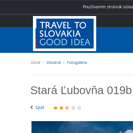
Používaním stránok súlas
Úvod
Ostatné
Fotogaléria
Stará Ľubovňa 019b
Späť