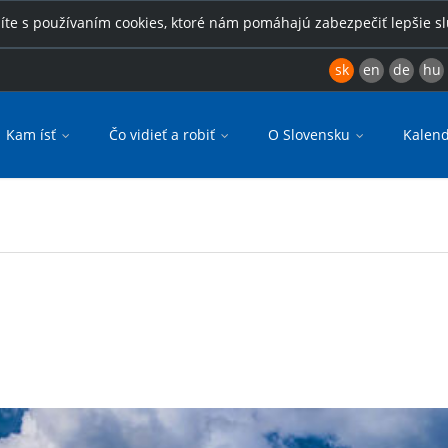
íte s používaním cookies, ktoré nám pomáhajú zabezpečiť lepšie s
sk
en
de
hu
Kam ísť
Čo vidieť a robiť
O Slovensku
Kalend