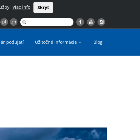
lužby
Viac info
Skryť
pl
zh
ár podujatí
Užitočné informácie
Blog