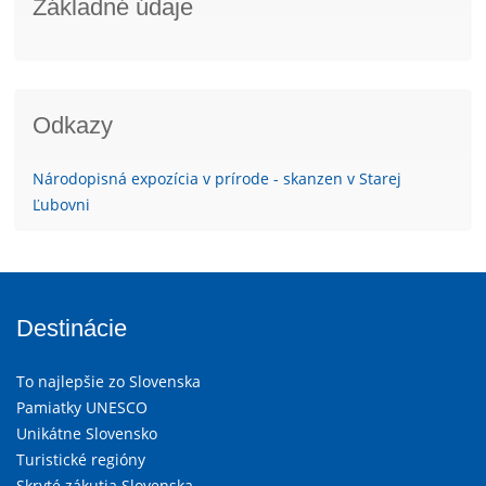
Základné údaje
Odkazy
Národopisná expozícia v prírode - skanzen v Starej
Ľubovni
Destinácie
To najlepšie zo Slovenska
Pamiatky UNESCO
Unikátne Slovensko
Turistické regióny
Skryté zákutia Slovenska