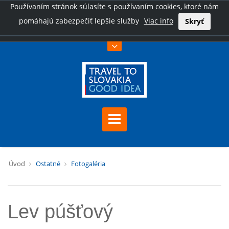
Používaním stránok súlasíte s používaním cookies, ktoré nám
pomáhajú zabezpečiť lepšie služby
Viac info
Skryť
Úvod
Ostatné
Fotogaléria
Lev púšťový