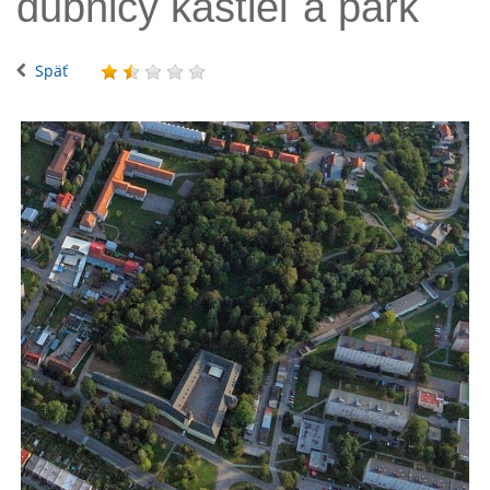
dubnicý kaštieľ a park
Späť