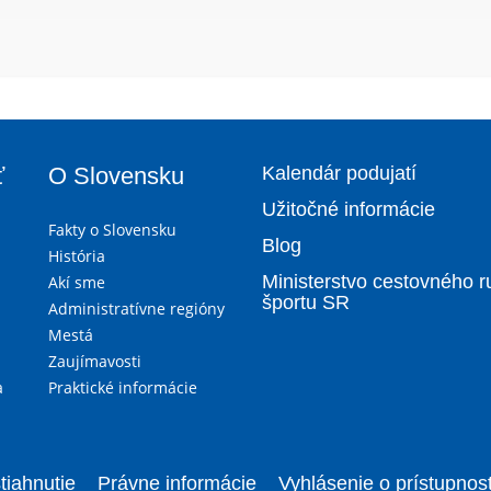
ť
O Slovensku
Kalendár podujatí
Užitočné informácie
Fakty o Slovensku
Blog
História
Ministerstvo cestovného r
Akí sme
športu SR
Administratívne regióny
Mestá
Zaujímavosti
a
Praktické informácie
tiahnutie
Právne informácie
Vyhlásenie o prístupnost