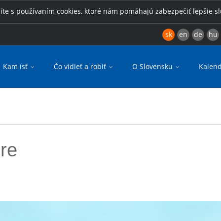
íte s používaním cookies, ktoré nám pomáhajú zabezpečiť lepšie s
sk
en
de
hu
Kam ísť
Čo vidieť a robiť
O Slovensku
Kalend
re