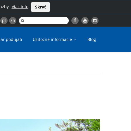
lužby
Viac info
Skryť
pl
zh
ár podujatí
Užitočné informácie
Blog