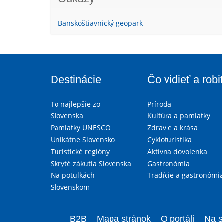
Banskoštiavnický geopark
Destinácie
Čo vidieť a robi
To najlepšie zo
Príroda
Slovenska
Kultúra a pamiatky
Pamiatky UNESCO
Zdravie a krása
Unikátne Slovensko
Cykloturistika
Turistické regióny
Aktívna dovolenka
Skryté zákutia Slovenska
Gastronómia
Na potulkách
Tradície a gastronómi
Slovenskom
B2B
Mapa stránok
O portáli
Na s