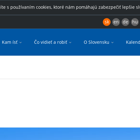
íte s používaním cookies, ktoré nám pomáhajú zabezpečiť lepšie s
sk
en
de
hu
Kam ísť
Čo vidieť a robiť
O Slovensku
Kalend