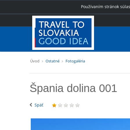
Používaním stránok súlas
Úvod
Ostatné
Fotogaléria
Špania dolina 001
Späť