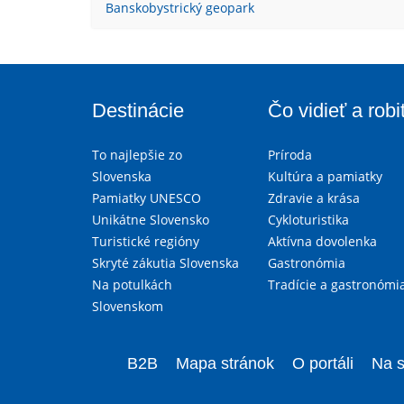
Banskobystrický geopark
Destinácie
Čo vidieť a robi
To najlepšie zo
Príroda
Slovenska
Kultúra a pamiatky
Pamiatky UNESCO
Zdravie a krása
Unikátne Slovensko
Cykloturistika
Turistické regióny
Aktívna dovolenka
Skryté zákutia Slovenska
Gastronómia
Na potulkách
Tradície a gastronómi
Slovenskom
B2B
Mapa stránok
O portáli
Na s