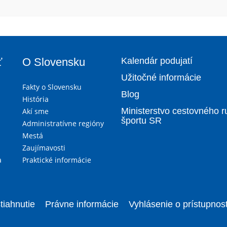
ť
O Slovensku
Kalendár podujatí
Užitočné informácie
Fakty o Slovensku
Blog
História
Ministerstvo cestovného r
Akí sme
športu SR
Administratívne regióny
Mestá
Zaujímavosti
a
Praktické informácie
tiahnutie
Právne informácie
Vyhlásenie o prístupnost