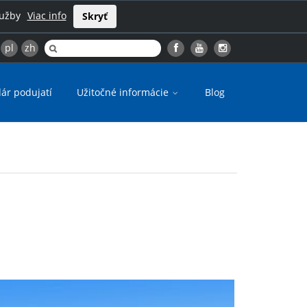
lužby
Viac info
Skryť
pl
zh
ár podujatí
Užitočné informácie
Blog