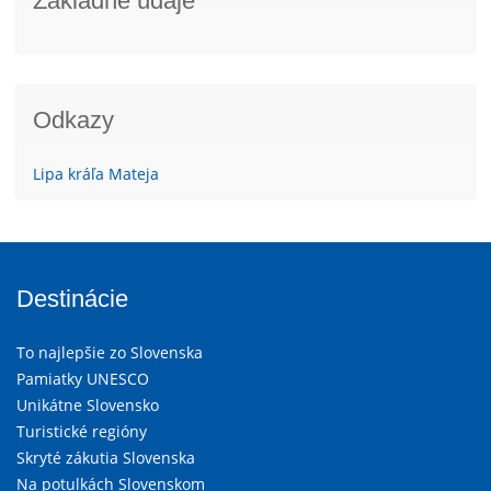
Základné údaje
Odkazy
Lipa kráľa Mateja
Destinácie
To najlepšie zo Slovenska
Pamiatky UNESCO
Unikátne Slovensko
Turistické regióny
Skryté zákutia Slovenska
Na potulkách Slovenskom