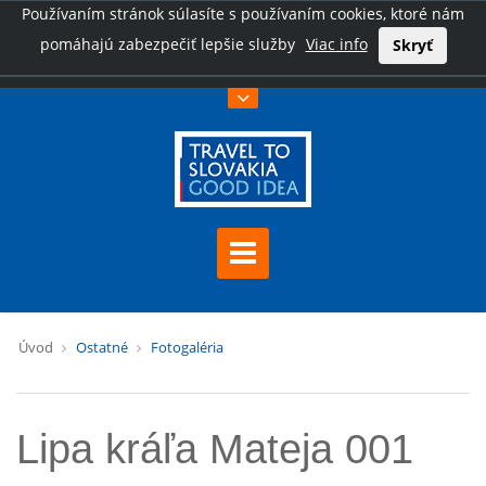
Používaním stránok súlasíte s používaním cookies, ktoré nám
pomáhajú zabezpečiť lepšie služby
Viac info
Skryť
Úvod
Ostatné
Fotogaléria
Lipa kráľa Mateja 001