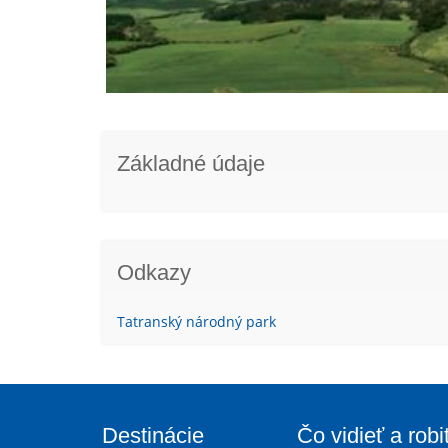
Základné údaje
Odkazy
Tatranský národný park
Destinácie
Čo vidieť a robi