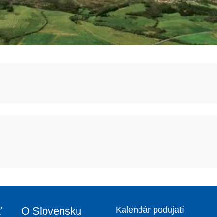
ť
O Slovensku
Kalendár podujatí