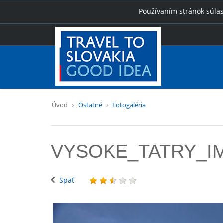
Používaním stránok súlas
Úvod
Ostatné
Fotogaléria
VYSOKE_TATRY_IMG
Späť