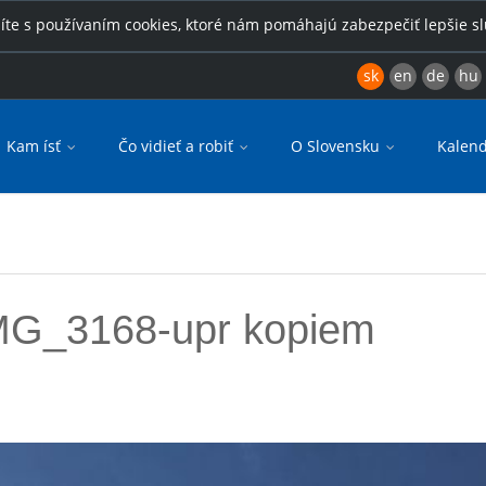
íte s používaním cookies, ktoré nám pomáhajú zabezpečiť lepšie s
sk
en
de
hu
Kam ísť
Čo vidieť a robiť
O Slovensku
Kalend
_3168-upr kopiem