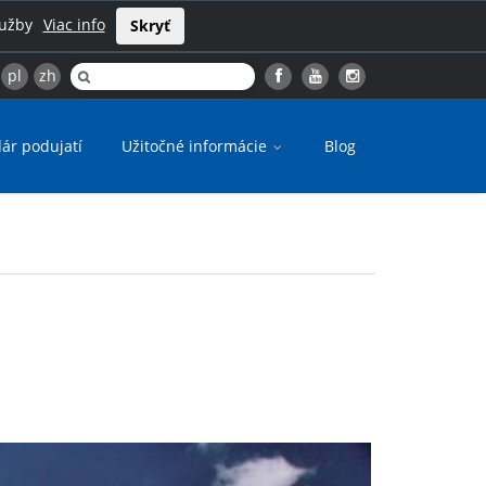
lužby
Viac info
Skryť
pl
zh
ár podujatí
Užitočné informácie
Blog