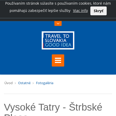
Používaním stránok súlasíte s používaním cookies, ktoré nám
pomáhajú zabezpečiť lepšie služby
Viac info
Skryť
Úvod
Ostatné
Fotogaléria
Vysoké Tatry - Štrbské