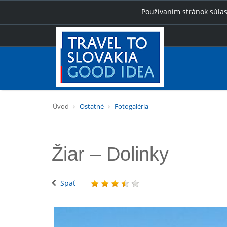
Používaním stránok súlas
Úvod
Ostatné
Fotogaléria
Žiar – Dolinky
Späť