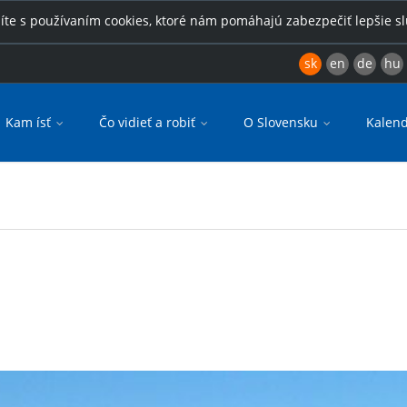
íte s používaním cookies, ktoré nám pomáhajú zabezpečiť lepšie s
sk
en
de
hu
Kam ísť
Čo vidieť a robiť
O Slovensku
Kalend