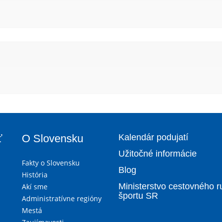
ť
O Slovensku
Kalendár podujatí
Užitočné informácie
Fakty o Slovensku
Blog
História
Ministerstvo cestovného r
Akí sme
športu SR
Administratívne regióny
Mestá