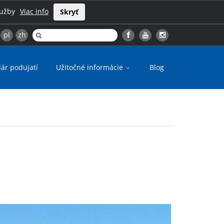
lužby
Viac info
Skryť
pl
zh
ár podujatí
Užitočné informácie
Blog