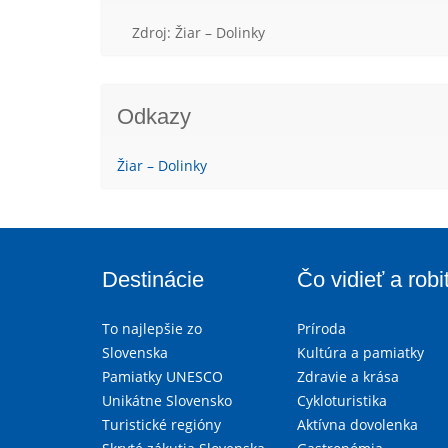
Zdroj: Žiar – Dolinky
Odkazy
Žiar – Dolinky
Destinácie
Čo vidieť a robi
To najlepšie zo
Príroda
Slovenska
Kultúra a pamiatky
Pamiatky UNESCO
Zdravie a krása
Unikátne Slovensko
Cykloturistika
Turistické regióny
Aktívna dovolenka