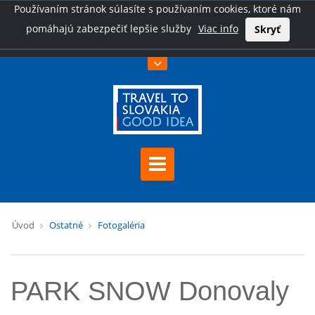
Používaním stránok súlasíte s používaním cookies, ktoré nám
pomáhajú zabezpečiť lepšie služby
Viac info
Skryť
Úvod
Ostatné
Fotogaléria
PARK SNOW Donovaly