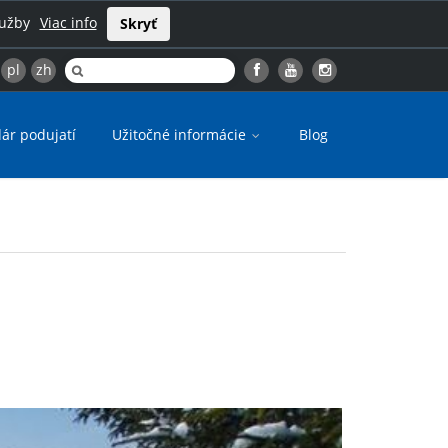
lužby
Viac info
Skryť
pl
zh
ár podujatí
Užitočné informácie
Blog