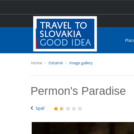
Plac
Home
Ostatné
Image gallery
Permon's Paradise
Späť