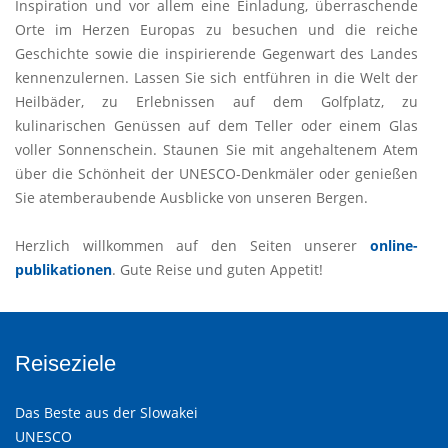
Inspiration und vor allem eine Einladung, überraschende
Orte im Herzen Europas zu besuchen und die reiche
Geschichte sowie die inspirierende Gegenwart des Landes
kennenzulernen. Lassen Sie sich entführen in die Welt der
Heilbäder, zu Erlebnissen auf dem Golfplatz, zu
kulinarischen Genüssen auf dem Teller oder einem Glas
voller Sonnenschein. Staunen Sie mit angehaltenem Atem
über die Schönheit der UNESCO-Denkmäler oder genießen
Sie atemberaubende Ausblicke von unseren Bergen.
Herzlich willkommen auf den Seiten unserer
online-
publikationen
. Gute Reise und guten Appetit!
Reiseziele
Das Beste aus der Slowakei
UNESCO