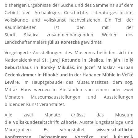
bisherigen Ergebnisse der Suche und des Sammelns auf dem
Gebiet der Archäologie, Geschichte, Literaturgeschichte,
Volkskunde und Volkskunst nachvollziehen. Ein Teil der
Räumlichkeiten ist den mit der
Stadt
Skalica
zusammenhängenden Werken des
Landschaftenmalers
Július Koreszka
gewidmet.
Vorgelagerte Ausstellungen des Museums befinden sich im
Nationaldenkmal
St. Juraj Rotunde in Skalica
,
im Ján Hollý
Geburtshaus in Borský Mikuláš
,
im Jozef Miloslav Hurban
Gedenkzimmer in Hlboké und in der Habaner Mühle in Veľké
Leváre
. Im Hauptgebäude des Museumssitzes, dem sog.
Mitták Haus werden in Abständen von einem oder zwei
Monaten Museumsausstellungen und Ausstellungen
bildender Kunst veranstaltet.
Alle zwei Monate erlässt das Museum
die
Volkskundezeitschrift Záhorie
, Ausstellungskataloge und
Monografien. Es veranstaltet
wissenschaftliche
Konferenzen
,
Fachseminare
,
Vorträge
und
kulturell-