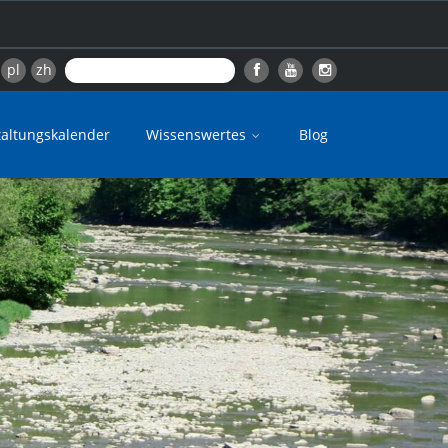
pl
zh
taltungskalender
Wissenswertes
Blog