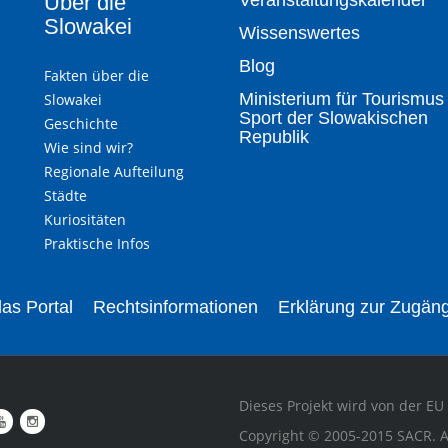
Über die
Veranstaltungskalender
Slowakei
Wissenswertes
Blog
Fakten über die
Ministerium für Tourismus
Slowakei
Sport der Slowakischen
Geschichte
Republik
Wie sind wir?
Regionale Aufteilung
Städte
Kuriositäten
Praktische Infos
as Portal
Rechtsinformationen
Erklärung zur Zugäng
Dieses Projekt wird von der EU 
Copyright © 2005-2015 SACR. A