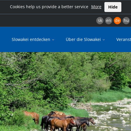
Cookies help us provide a better service
More
Hide
sk
en
de
hu
Slowakei entdecken
Über die Slowakei
Verans