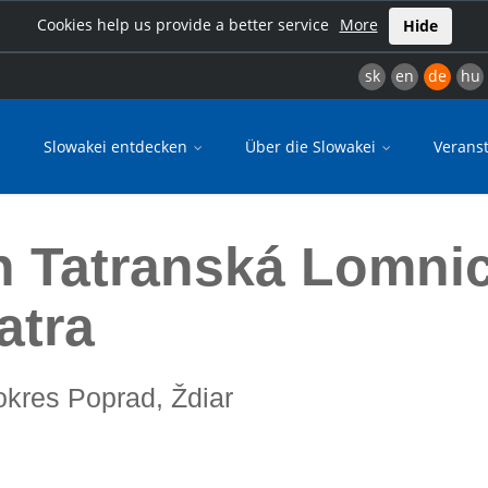
Cookies help us provide a better service
More
Hide
sk
en
de
hu
Slowakei entdecken
Über die Slowakei
Verans
atra, Belaer Tatra
h Tatranská Lomni
atra
 okres Poprad, Ždiar