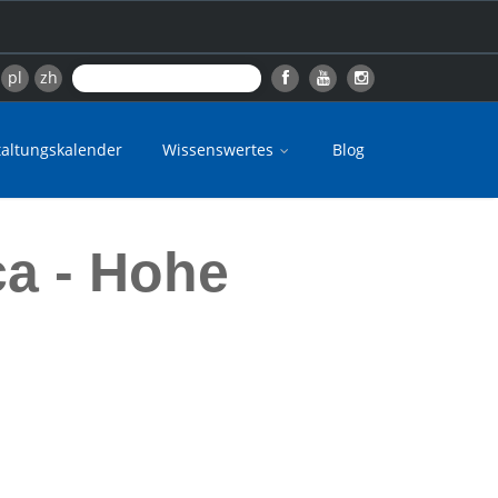
pl
zh
taltungskalender
Wissenswertes
Blog
ca - Hohe