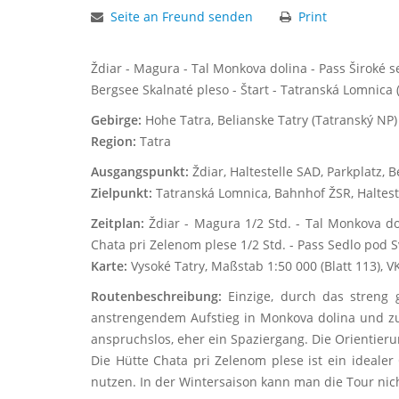
Seite an Freund senden
Print
Ždiar - Magura - Tal Monkova dolina - Pass Široké s
Bergsee Skalnaté pleso - Štart - Tatranská Lomnica (
Gebirge:
Hohe Tatra, Belianske Tatry (Tatranský NP)
Region:
Tatra
Ausgangspunkt:
Ždiar, Haltestelle SAD, Parkplatz, B
Zielpunkt:
Tatranská Lomnica, Bahnhof ŽSR, Halteste
Zeitplan:
Ždiar - Magura 1/2 Std. - Tal Monkova doli
Chata pri Zelenom plese 1/2 Std. - Pass Sedlo pod Sv
Karte:
Vysoké Tatry, Maßstab 1:50 000 (Blatt 113), V
Routenbeschreibung:
Einzige, durch das streng g
anstrengendem Aufstieg in Monkova dolina und zu
anspruchslos, eher ein Spaziergang. Die Orientier
Die Hütte Chata pri Zelenom plese ist ein idealer
nutzen. In der Wintersaison kann man die Tour ni