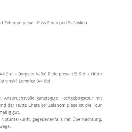
pri Zelenom plese - Pass Sedlo pod Svišovkou -
4 Std. - Bergsee Veľké Biele pleso 1/2 Std. - Hütte
- Tatranská Lomnica 3/4 Std.
r. Anspruchsvolle ganztägige Hochgebirgstour mit
d der Hütte Chata pri Zelenom plese ist die Tour
smäßig gut.
ls Notunterkunft, gegebenenfalls mit Übernachtung,
rwege.