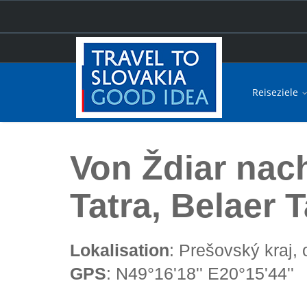
Reiseziele
Hauptseite
Von Ždiar nach Tatranská Lomnica - Hohe T
Von Ždiar nac
Tatra, Belaer T
Lokalisation
: Prešovský kraj,
GPS
: N49°16'18'' E20°15'44''