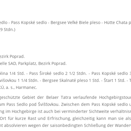
edlo - Pass Kopské sedlo - Bergsee Veľké Biele pleso - Hütte Chata 
9 Stdn.)
ezirk Poprad.
lle SAD, Parkplatz, Bezirk Poprad.
na 1/4 Std. - Pass Široké sedlo 2 1/2 Stdn. - Pass Kopské sedlo 3/
išovkou 1 1/4 Stdn. - Bergsee Skalnaté pleso 1 Std. - Štart 1 Std. 
KÚ, a. s., Harmanec.
eschützte Gebiet der Belaer Tatra verlaufende Hochgebirgstou
m Pass Sedlo pod Švišťovkou. Zwischen dem Pass Kopské sedlo un
ung im Hochgebirge ist auch bei verminderter Sichtweite verhältni
 Ort für kurze Rast und Erfrischung, gleichzeitig kann man sie a
cht absolvieren wegen der saisonbedingten Schließung der Wande