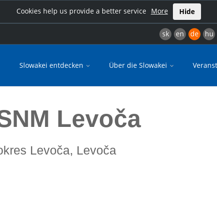
Cookies help us provide a better service
More
Hide
sk
en
de
hu
Slowakei entdecken
Über die Slowakei
Verans
 SNM Levoča
 okres Levoča, Levoča