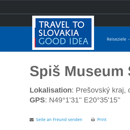
Reiseziele
Hauptseite
Spiš Museum SNM Levoča
Spiš Museum
Lokalisation
: Prešovský kraj,
GPS
: N49°1'31'' E20°35'15''
Seite an Freund senden
Print