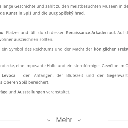
e lange Geschichte und zählt zu den meistbesuchten Museen in der
nde Kunst in
Spiš
und die
Burg
Spišský hrad
.
aul
Platzes und fällt durch dessen
Renaissance-Arkaden
auf. Auf 
ewohner auszeichnen sollten.
s
ein Symbol des Reichtums und der Macht der
königlichen Freis
ndecke, eine imposante Halle und ein sternförmiges Gewölbe im 
t
Levoča
- den Anfängen, der Blütezeit und der Gegenwart 
s Oberen Spiš
bereichert.
räge
und
Ausstellungen
veranstaltet.
Mehr