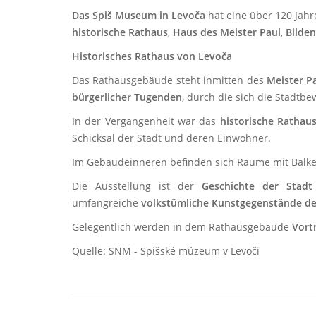
Das Spi
š Museum in
Levoča
hat eine über 120 Jahr
historische Rathaus
,
Haus des Meister Paul
,
Bilde
Historisches Rathaus von
Levoča
Das Rathausgebäude steht inmitten des
Meister P
bürgerlicher Tugenden
, durch die sich die Stadtb
In der Vergangenheit war das
historische Rathau
Schicksal der Stadt und deren Einwohner.
Im Gebäudeinneren befinden sich Räume mit Balke
Die Ausstellung ist der
Geschichte der Stad
umfangreiche
volkstümliche Kunstgegenstände de
Gelegentlich werden in dem Rathausgebäude
Vort
Quelle: SNM - Spišské múzeum v Levoči