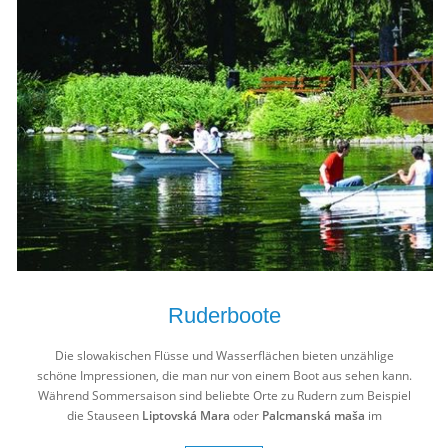
Ruderboote
Die slowakischen Flüsse und Wasserflächen bieten unzählige
schöne Impressionen, die man nur von einem Boot aus sehen kann.
Während Sommersaison sind beliebte Orte zu Rudern zum Beispiel
die Stauseen
Liptovská Mara
oder
Palcmanská maša
im
Slowakischen Paradies.