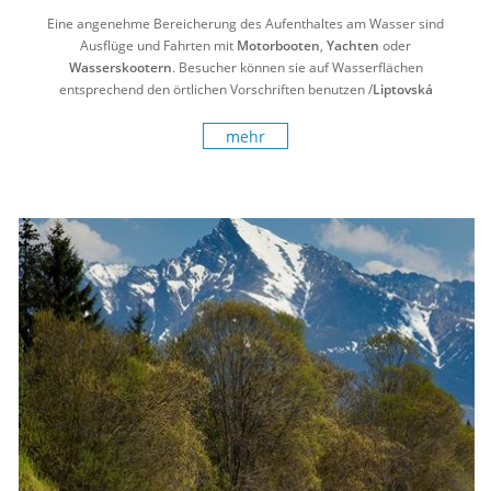
Eine angenehme Bereicherung des Aufenthaltes am Wasser sind
Ausflüge und Fahrten mit
Motorbooten
,
Yachten
oder
Wasserskootern
. Besucher können sie auf Wasserflächen
entsprechend den örtlichen Vorschriften benutzen /
Liptovská
Mara
,
Oravská priehrada
,
Zemplínska Šírava
,
Zlaté Piesky
,
Slnečné jazerá
/.
mehr