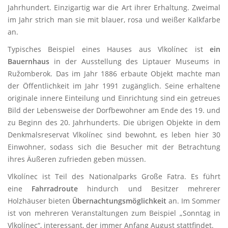
Jahrhundert. Einzigartig war die Art ihrer Erhaltung. Zweimal
im Jahr strich man sie mit blauer, rosa und weißer Kalkfarbe
an.
Typisches Beispiel eines Hauses aus Vlkolínec ist
ein
Bauernhaus
in der Ausstellung des Liptauer Museums in
Ružomberok. Das im Jahr 1886 erbaute Objekt machte man
der Öffentlichkeit im Jahr 1991 zugänglich. Seine erhaltene
originale innere Einteilung und Einrichtung sind ein getreues
Bild der Lebensweise der Dorfbewohner am Ende des 19. und
zu Beginn des 20. Jahrhunderts. Die übrigen Objekte in dem
Denkmalsreservat Vlkolínec sind bewohnt, es leben hier 30
Einwohner, sodass sich die Besucher mit der Betrachtung
ihres Äußeren zufrieden geben müssen.
Vlkolínec ist Teil des Nationalparks Große Fatra. Es führt
eine
Fahrradroute
hindurch und
Besitzer mehrerer
Holzhäuser bieten
Übernachtungsmöglichkeit
an. Im Sommer
ist von mehreren Veranstaltungen zum Beispiel „Sonntag in
Vlkolínec“, interessant, der immer Anfang August stattfindet.