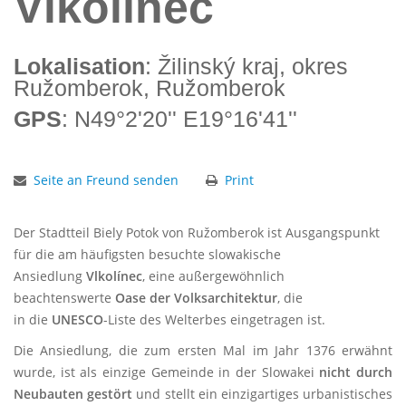
Vlkolínec
Lokalisation
: Žilinský kraj, okres
Ružomberok, Ružomberok
GPS
: N49°2'20'' E19°16'41''
Seite an Freund senden
Print
Der Stadtteil Biely Potok von Ružomberok ist Ausgangspunkt
für die am häufigsten besuchte slowakische
Ansiedlung
Vlkolínec
, eine außergewöhnlich
beachtenswerte
Oase der
Volksarchitektur
,
die
in
die
UNESCO
-Liste des Welterbes
eingetragen ist.
Die Ansiedlung, die zum ersten Mal im Jahr 1376 erwähnt
wurde, ist als einzige Gemeinde in der Slowakei
nicht durch
Neubauten gestört
und stellt ein einzigartiges urbanistisches