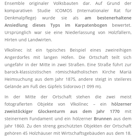
Ensemble originaler Volksbauten dar. Auf Grund der
komparativen Studie ICOMOS (Internationaler Rat für
Denkmalpflege) wurde sie als
am besten
erhaltene
Ansiedlung dieses Typs im Karpatenbogen
bewertet.
Ursprünglich war sie eine Niederlassung von Holzfällern,
Hirten und Landwirten.
Vlkolínec ist ein typisches Beispiel eines zweireihigen
Angerdorfes mit langen Höfen. Die Ortschaft teilt sich
ungefähr in der Mitte in zwei Straßen. Eine Straße führt zur
barock-klassizistischen römischkatholischen Kirche Mariä
Heimsuchung aus dem Jahr 1875, andere steigt in steileres
Gelände am Fuß des Gipfels Sidorovo (1 099 m).
In der Mitte der Ortschaft stehen die zwei meist
fotografierten Objekte von Vlkolínec – ein
hölzerner
zweistöckiger Glockenturm aus
dem Jahr
1770
mit
steinernem Fundament und ein hölzerner
Brunnen
aus dem
Jahr 1860. Zu den streng geschützten Objekten der Ortschaft
gehören 45 Holzhäuser mit Wirtschaftsgebäuden aus dem 18.