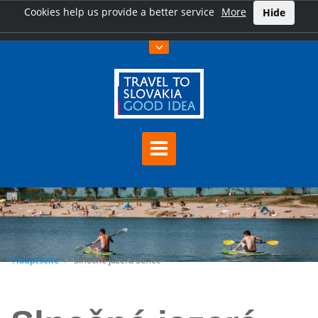
Cookies help us provide a better service
More
Hide
Hauptseite
Slnečné jazerá Senec