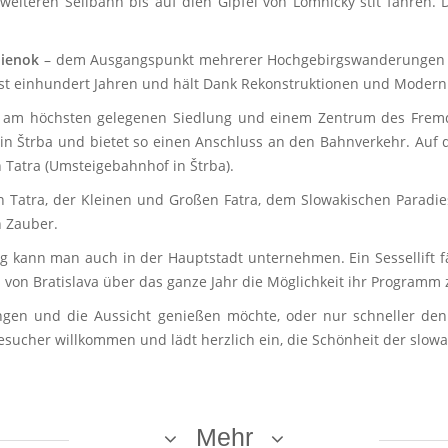
weiteren Seilbahn bis auf dien Gipfel von Lomnický štít fahren. 
ienok
– dem Ausgangspunkt mehrerer Hochgebirgswanderungen und
ast einhundert Jahren und hält Dank Rekonstruktionen und Modernis
r am höchsten gelegenen Siedlung und einem Zentrum des Fremd
n in Štrba und bietet so einen Anschluss an den Bahnverkehr. Auf 
n Tatra (Umsteigebahnhof in Štrba).
 Tatra, der Kleinen und Großen Fatra, dem Slowakischen Paradie
n Zauber.
ug kann man auch in der Hauptstadt unternehmen. Ein Sessellift 
 von Bratislava über das ganze Jahr die Möglichkeit ihr Programm 
ngen und die Aussicht genießen möchte, oder nur schneller de
Besucher willkommen und lädt herzlich ein, die Schönheit der slow
Mehr