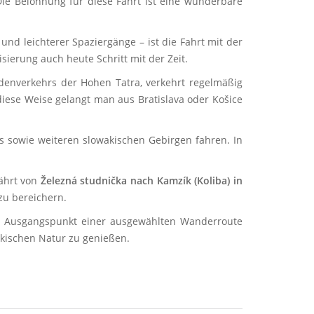
Die Belohnung für diese Fahrt ist eine wunderbare
 leichterer Spaziergänge – ist die Fahrt mit der
ierung auch heute Schritt mit der Zeit.
enverkehrs der Hohen Tatra, verkehrt regelmäßig
diese Weise gelangt man aus Bratislava oder Košice
s sowie weiteren slowakischen Gebirgen fahren. In
fährt von
Železná studnička nach Kamzík (Koliba) in
zu bereichern.
n Ausgangspunkt einer ausgewählten Wanderroute
akischen Natur zu genießen.