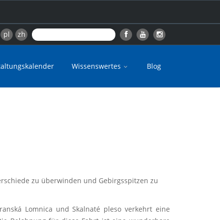
pl
zh
taltungskalender
Wissenswertes
Blog
erschiede zu überwinden und Gebirgsspitzen zu
transká Lomnica und Skalnaté pleso verkehrt eine