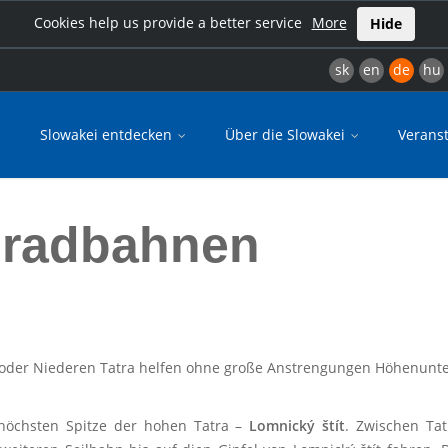
Cookies help us provide a better service
More
Hide
sk
en
de
hu
Slowakei entdecken
Über die Slowakei
Verans
nradbahnen
 oder Niederen Tatra helfen ohne große Anstrengungen Höhenunt
ithöchsten Spitze der hohen Tatra –
Lomnický štít
. Zwischen Ta