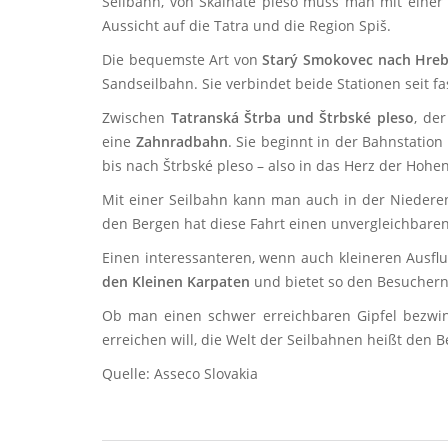
Seilbahn, von Skalnaté pleso muss man mit einer 
Aussicht auf die Tatra und die Region Spiš.
Die bequemste Art von
Starý Smokovec nach Hreb
Sandseilbahn. Sie verbindet beide Stationen seit f
Zwischen
Tatranská Štrba und Štrbské pleso
, de
eine
Zahnradbahn
. Sie beginnt in der Bahnstatio
bis nach Štrbské pleso – also in das Herz der Hohe
Mit einer Seilbahn kann man auch in der Niederen
den Bergen hat diese Fahrt einen unvergleichbare
Einen interessanteren, wenn auch kleineren Ausfl
den Kleinen Karpaten
und bietet so den Besuchern
Ob man einen schwer erreichbaren Gipfel bezwi
erreichen will, die Welt der Seilbahnen heißt den 
Quelle: Asseco Slovakia