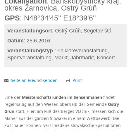
Lokalisation
: Banskobystrický kraj,
okres Žarnovica, Ostrý Grúň
GPS
: N48°34'45'' E18°39'6''
Veranstaltungsort
: Ostrý Grúň, Segetov štál
Datum
: 25.6.2016
Veranstaltungstyp
: Folkloreveranstaltung,
Sportveranstaltung, Markt, Jahrmarkt, Koncert
Seite an Freund senden
Print
Eine der
Meisterschaftsrunden im Sensenmähen
findet
regelmäßig auf den Wiesen oberhalb der Gemeinde
Ostrý
Grúň
statt
. Hier, am Fuß des Berges Vtáčnik, messen sich die
Mäher aus der ganzen Slowakei in einem Wettbewerb. Die
Zuschauer können
verschiedene slowakische Spezialitäten