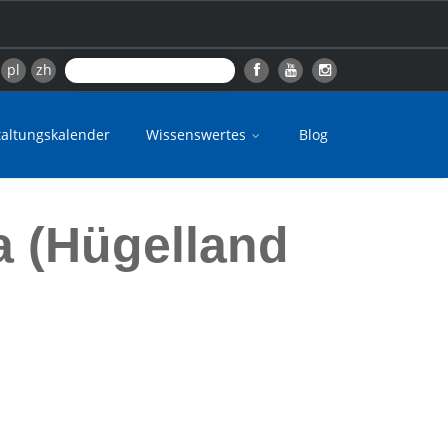
pl
zh
taltungskalender
Wissenswertes
Blog
 (Hügelland