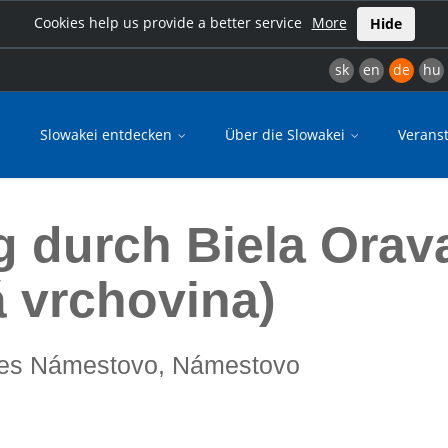
Cookies help us provide a better service
More
Hide
sk
en
de
hu
Slowakei entdecken
Über die Slowakei
Verans
nd Podbeskydská vrchovina)
durch Biela Orava
 vrchovina)
okres Námestovo, Námestovo