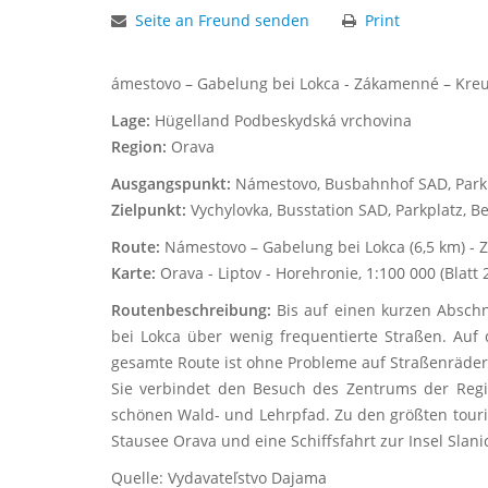
Seite an Freund senden
Print
ámestovo – Gabelung bei Lokca - Zákamenné – Kreu
Lage:
Hügelland Podbeskydská vrchovina
Region:
Orava
Ausgangspunkt:
Námestovo, Busbahnhof SAD, Parkp
Zielpunkt:
Vychylovka, Busstation SAD, Parkplatz, B
Route:
Námestovo – Gabelung bei Lokca (6,5 km) - Z
Karte:
Orava - Liptov - Horehronie, 1:100 000 (Blatt 
Routenbeschreibung:
Bis auf einen kurzen Abschn
bei Lokca über wenig frequentierte Straßen. Auf
gesamte Route ist ohne Probleme auf Straßenrädern
Sie verbindet den Besuch des Zentrums der Reg
schönen Wald- und Lehrpfad. Zu den größten tour
Stausee Orava und eine Schiffsfahrt zur Insel Slanic
Quelle: Vydavateľstvo Dajama