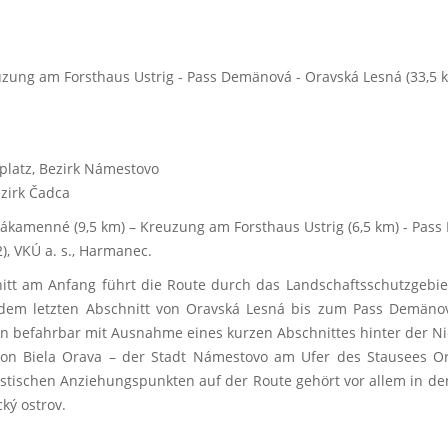
zung am Forsthaus Ustrig - Pass Demänová - Oravská Lesná (33,5 
latz, Bezirk Námestovo
ezirk Čadca
ákamenné (9,5 km) – Kreuzung am Forsthaus Ustrig (6,5 km) - Pass 
2), VKÚ a. s., Harmanec.
itt am Anfang führt die Route durch das Landschaftsschutzgeb
 dem letzten Abschnitt von Oravská Lesná bis zum Pass Demänová
 befahrbar mit Ausnahme eines kurzen Abschnittes hinter der Nie
ion Biela Orava – der Stadt Námestovo am Ufer des Stausees 
istischen Anziehungspunkten auf der Route gehört vor allem i
ký ostrov.