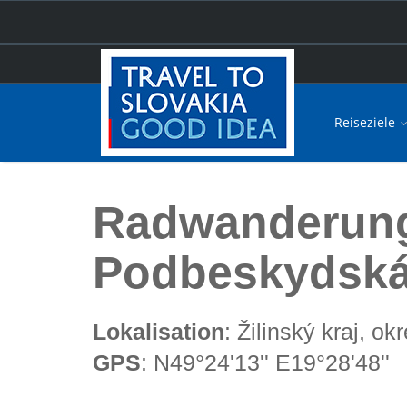
Reiseziele
Hauptseite
Radwanderung durch Biela Orava (Hügella
Radwanderung 
Podbeskydská
Lokalisation
: Žilinský kraj, 
GPS
: N49°24'13'' E19°28'48''