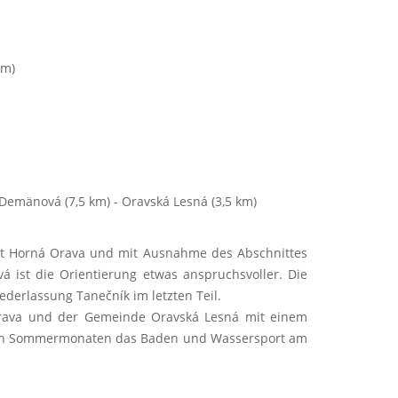
km)
Demänová (7,5 km) - Oravská Lesná (3,5 km)
iet Horná Orava und mit Ausnahme des Abschnittes
 ist die Orientierung etwas anspruchsvoller. Die
derlassung Tanečník im letzten Teil.
Orava und der Gemeinde Oravská Lesná mit einem
n den Sommermonaten das Baden und Wassersport am